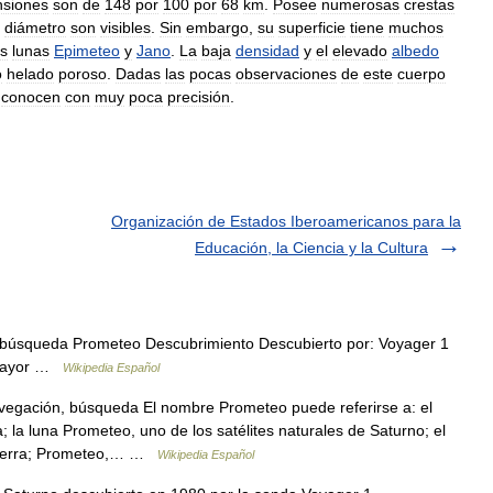
nsiones
son
de
148
por
100
por
68
km
.
Posee
numerosas
crestas
diámetro
son
visibles
.
Sin
embargo
,
su
superficie
tiene
muchos
as
lunas
Epimeteo
y
Jano
.
La
baja
densidad
y
el
elevado
albedo
o
helado
poroso
.
Dadas
las
pocas
observaciones
de
este
cuerpo
conocen
con
muy
poca
precisión
.
Organización de Estados Iberoamericanos para la
Educación, la Ciencia y la Cultura
 búsqueda Prometeo Descubrimiento Descubierto por: Voyager 1
e mayor …
Wikipedia Español
vegación, búsqueda El nombre Prometeo puede referirse a: el
a; la luna Prometeo, uno de los satélites naturales de Saturno; el
 Tierra; Prometeo,… …
Wikipedia Español