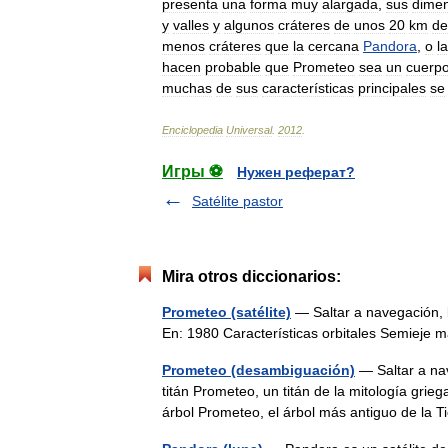
presenta
una
forma
muy
alargada
,
sus
dime
y
valles
y
algunos
cráteres
de
unos
20
km
de
menos
cráteres
que
la
cercana
Pandora
,
o
l
hacen
probable
que
Prometeo
sea
un
cuerp
muchas
de
sus
características
principales
se
Enciclopedia
Universal
.
2012
.
Игры ⚽
Нужен реферат?
Satélite pastor
Mira otros diccionarios:
Prometeo (satélite)
— Saltar a navegación,
En: 1980 Características orbitales Semiej
Prometeo (desambiguación)
— Saltar a na
titán Prometeo, un titán de la mitología grieg
árbol Prometeo, el árbol más antiguo de la