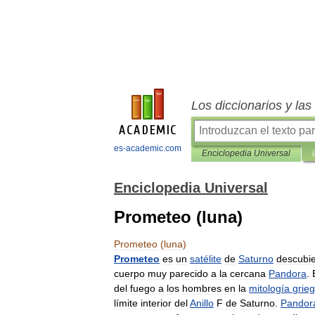
Los diccionarios y la
es-academic.com
Enciclopedia Universal
Enciclopedia Universal
Prometeo (luna)
Prometeo
(
luna
)
Prometeo
es
un
satélite
de
Saturno
descubie
cuerpo
muy
parecido
a
la
cercana
Pandora
.
del
fuego
a
los
hombres
en
la
mitología
grie
límite
interior
del
Anillo
F
de
Saturno
.
Pandor