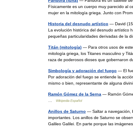
Pandora (luna)
— Pandora es un satélite de
Físicamente es un cuerpo muy parecido al c
mujer en la mitología griega. Junto con 
Historia del desnudo artístico
— David (150
La evolución histórica del desnudo artístico h
pequeñas particularidades derivadas de la 
Titán (mitología)
— Para otros usos de este 
mitología griega, los Titanes masculino y Tit
raza de poderosos dioses que gobernaron
Simbología y adoración del fuego
— El fue
Por adoración del fuego se entiende la acció
mismo o bien, representante de alguna div
Ramón Gómez de la Serna
— Ramón Gómez 
…
Wikipedia Español
Anillos de Saturno
— Saltar a navegación, 
importantes. Los anillos de Saturno se obser
Galileo Galilei. En parte porque las imáge