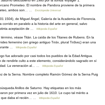
 Saturno descubierto en 1980 por la sonda Voyager 1.
ercano Prometeo. El nombre de Pandora proviene de la primera
Prometeo, ambos son… …
Enciclopedia Universal
1 1504), de Miguel Ángel, Galería de la Academia de Florencia.
a corrido en paralelo a la historia del arte en general, salvo
distinta aceptación de …
Wikipedia Español
término, véase Titán. La caída de los Titanes de Rubens. En la
ánides femenino (en griego antiguo Τιτάν, plural Τιτᾶνες) eran una
 durante …
Wikipedia Español
go fue adorado por casi todos los pueblos de la Edad Antigua.
n de rendirle culto a este elemento, considerándolo sagrado en sí
inidad. La veneración al… …
Wikipedia Español
de la Serna. Nombre completo Ramón Gómez de la Serna Puig
búsqueda Anillos de Saturno. Hay etiquetas en los más
varon por primera vez en julio de 1610. Le cupo tal mérito a
nes que daba el recién… …
Wikipedia Español