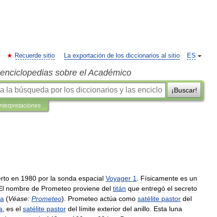
Recuerde sitio
La exportación de los diccionarios al sitio
ES
s enciclopedias sobre el Académico
¡Buscar!
interpretaciones
rto
en
1980
por
la
sonda
espacial
Voyager
1
.
Físicamente
es
un
El
nombre
de
Prometeo
proviene
del
titán
que
entregó
el
secreto
ga
(
Véase:
Prometeo
).
Prometeo
actúa
como
satélite
pastor
del
a
,
es
el
satélite
pastor
del
límite
exterior
del
anillo
.
Esta
luna